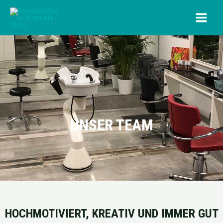
Zum
MAI
Inhalt
MEN
springen
UNSER TEAM
HOCHMOTIVIERT, KREATIV UND IMMER GUT